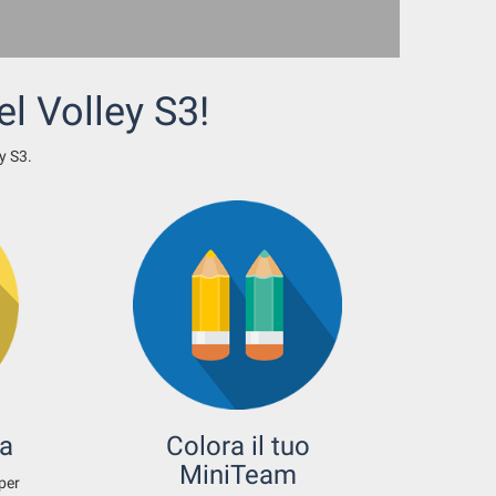
l Volley S3!
y S3.
ia
Colora il tuo
MiniTeam
 per