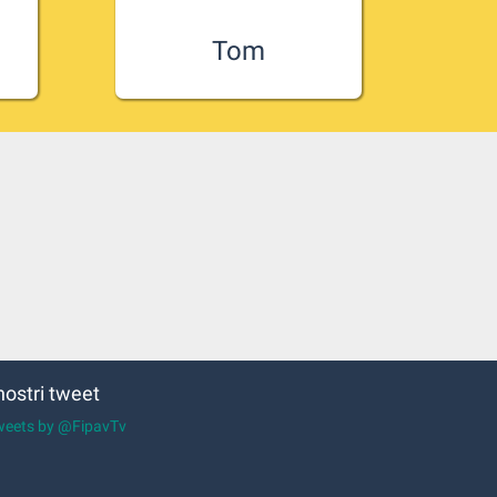
Tom
ta
Tom ha le fattezze di un altro
ese
giocatore cresciuto a Treviso,
Dante Boninfante.
 nostri tweet
weets by @FipavTv