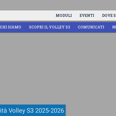
MODULI
EVENTI
DOVE S
CHI SIAMO
SCOPRI IL VOLLEY S3
COMUNICATI
N
vità Volley S3 2025-2026