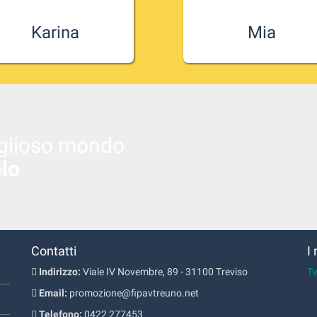
Karina
Mia
ntrale trevigiana dell'Imoco
Mia è la fotocopia di Carlot
lley e della nazionale Jenny
Daminato, libero coneglian
Barazza.
dell'Imoco Volley.
iglioso mondo
olo
Contatti
I
Indirizzo:
Viale IV Novembre, 89 - 31100 Treviso
T
Email:
promozione@fipavtreuno.net
Telefono:
0422 277453