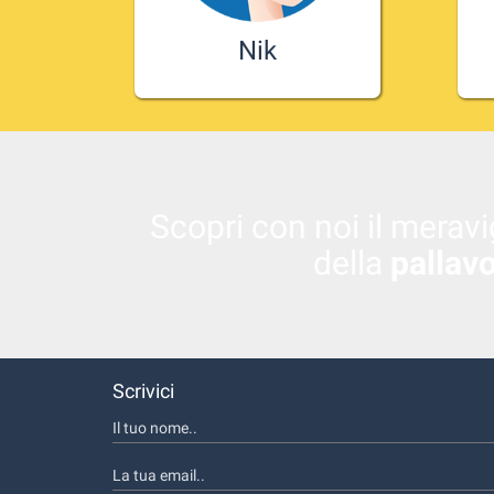
Nik
Giovanissimo sosia di Alessandro
Ce
Fei, per 11 anni giocatore e poi
Vo
capitano della Sisley Volley.
Scopri con noi il merav
della
pallav
Scrivici